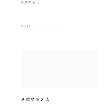
耿畫廊 台北
PAST
科羅曼德之花