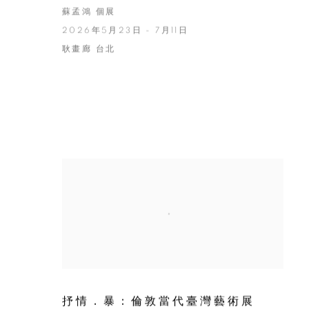
蘇孟鴻 個展
2026年5月23日 - 7月11日
耿畫廊 台北
抒情．暴：倫敦當代臺灣藝術展