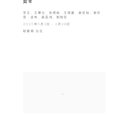
如常
常玉、王攀元、朱禮銀、王懷慶、蘇笑柏、索菲
普．皮奇、蘇孟鴻、劉致宏
2025年5月3日 - 6月28日
耿畫廊 台北