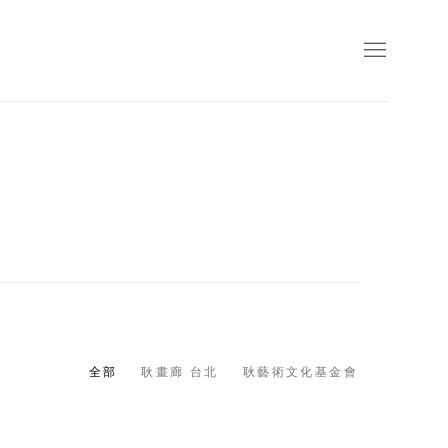
全部
耿畫廊 台北
耿藝術文化基金會