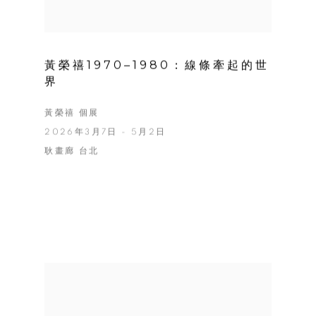
黃榮禧1970–1980：線條牽起的世
界
黃榮禧 個展
2026年3月7日 - 5月2日
耿畫廊 台北