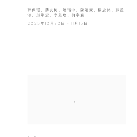
薛保瑕、蔣友梅、姚瑞中、陳浚豪、楊忠銘、蘇孟
鴻、邱承宏、李若玫、何宇森
2025年10月30日 - 11月15日