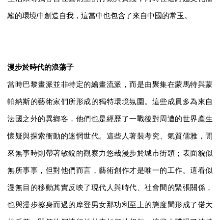
籬的環境中創造自我，這當中也包含了來自中國的常玉。
漫步於時代的浪蕩子
當時巴黎畫派並非特定的繪畫流派，而是由聚集在蒙馬特與蒙
帕納斯的藝術家們所形成的獨特環境氛圍。這些成員多為來自
法國之外的異鄉客，他們也是經歷了一戰後對周遭的世界產生
懷疑與探索衝動的迷惘世代。這些人著裝考究、氣質儒雅，閒
來無事時則帶著敏銳的觀察力悠哉漫步於城市街頭；表面貌似
無所事事，但對他們而言，藝術創作才是唯一的工作。這看似
漫無目的移動其實反映了現代人與時代、社會間的緊張關係，
也與漫步擦身而過的摩登男女那功利至上的態度間形成了偌大