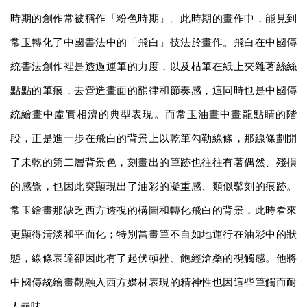
時期的創作常被稱作「粉色時期」。此時期的畫作中，能見到
常玉轉化了中國書法中的「飛白」技法於畫作。飛白在中國傳
統書法創作裡是透過運筆的力度，以及枯筆在紙上夾雜著絲絲
點點的筆痕，去營造畫面的韻律和節奏感，這同時也是中國傳
統繪畫中虛實相濟的典型表現。而常玉油畫中畫龍點睛的階
段，正是進一步在飛白的背景上以乾筆勾勒線條，那線條劃開
了未乾的第二層背景色，刻畫出的筆跡也往往有著偶然、殘損
的感覺，也因此突顯現出了油彩的凝重感、類似鑿刻的痕跡。
常玉繪畫那缺乏西方透視的構圖和轉化飛白的背景，此時看來
更顯得清淡和平面化；特別當畫筆不自如地運行在油彩中的狀
態，線條表達卻因此有了起伏頓挫、飽經滄桑的視觸感。他將
中國傳統繪畫觀融入西方媒材表現的精神性也因這些筆觸而耐
人尋味。