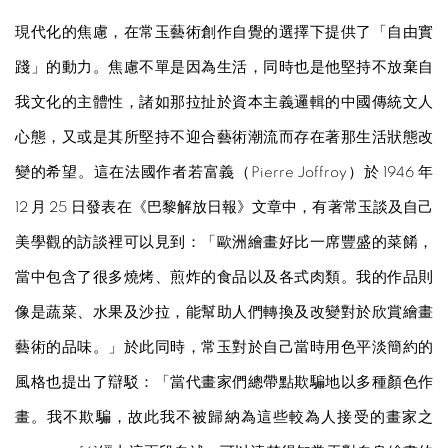
現代化的焦慮，在常玉藝術創作自覺的選擇下提供了「自由實
踐」的動力。焦慮不單是因為生活，同時也是他堅持不放棄自
我文化的主體性，諸如那拉扯於資本主義邏輯的中國傳統文人
心態，又或是其所堅持不迎合藝術潮流而存在著那生活狀態改
變的希望。這在法國作者若富義（Pierre Joffroy）於 1946 年
12 月 25 日發表在《巴黎解放日報》文章中，有著常玉談及自己
美學觀的訪談裡可以見到：「歐洲繪畫好比一席豐盛的菜餚，
當中包含了很多燒烤、煎炸的食品以及各式肉類。我的作品則
像是蔬菜、水果及沙拉，能幫助人們轉換及改變對於欣賞繪畫
藝術的品味。」於此同時，常玉對於自己當時用色平淡簡約的
風格也提出了辯駁：「當代畫家們總帶點欺騙地以多種顏色作
畫。我不欺騙，故此我不被歸納為這些較為人接受的畫家之