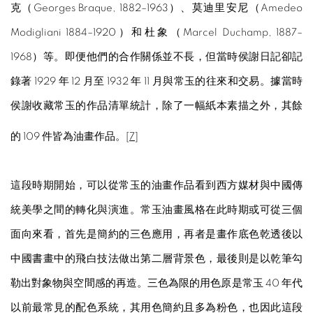
克（Georges Braque, 1882–1963）、莫迪里安尼（Amedeo
Modigliani 1884–1920）和杜象（Marcel Duchamp, 1887–
1968）等。即便他們的合作關係並不長，但當時侯謝日記卻記
錄著 1929 年 12 月至 1932 年 11 月與常玉的往來和交易。據當時
侯謝收藏常玉的作品清單統計，除了一幅紙本素描之外，其餘
的 109 件皆為油畫作品。[
7
]
這段時期開始，可以從常玉的油畫作品看到西方媒材與中國傳
統美學之間的轉化與演進。常玉油畫風格在此時期或可從三個
面向來看，首先是簡約的三色應用，再者是畫作底色乾透後以
中國書畫中的飛白技法做出第二層背景色，最後則是以乾筆勾
勒出對象物與空間感的再造。三色為限的用色原是常玉 40 年代
以前最常見的配色系統，其用色簡約且多為粉色，也因此這段