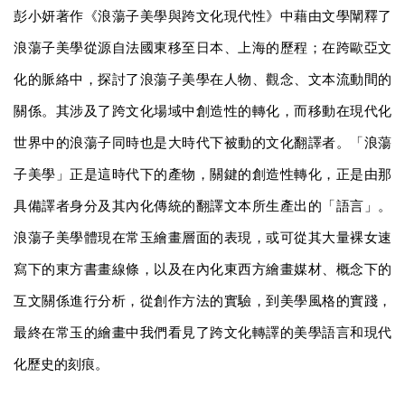
彭小妍著作《浪蕩子美學與跨文化現代性》中藉由文學闡釋了
浪蕩子美學從源自法國東移至日本、上海的歷程；在跨歐亞文
化的脈絡中，探討了浪蕩子美學在人物、觀念、文本流動間的
關係。其涉及了跨文化場域中創造性的轉化，而移動在現代化
世界中的浪蕩子同時也是大時代下被動的文化翻譯者。「浪蕩
子美學」正是這時代下的產物，關鍵的創造性轉化，正是由那
具備譯者身分及其內化傳統的翻譯文本所生產出的「語言」。
浪蕩子美學體現在常玉繪畫層面的表現，或可從其大量裸女速
寫下的東方書畫線條，以及在內化東西方繪畫媒材、概念下的
互文關係進行分析，從創作方法的實驗，到美學風格的實踐，
最終在常玉的繪畫中我們看見了跨文化轉譯的美學語言和現代
化歷史的刻痕。