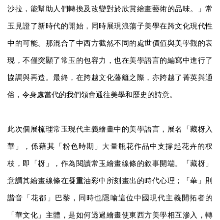
沙拉，能幫助人們轉換及改變對於欣賞繪畫藝術的品味。」常
玉見證了新時代的開始，同時展現浪蕩子美學在跨文化現代性
中的可能。那混合了中西方截然不同的處世價值與美學觀的表
現，不僅突顯了常玉的包容力，也在美學語言的編寫中進行了
協調與再造。最終，在跨越文化藩籬之際，亦跨越了菁英與通
俗，令身處當代的我們領會通往美學和歷史的詩意。
此次個展梳理常玉現代主義繪畫中的美學語言，展名「藏枒入
華」，係藉其「粉色時期」大量瓶花作品中支撐起花卉的杈
枝，即「枒」，作為閱讀常玉繪畫線條的敘事開端。「藏枒」
意謂其繪畫線條在凝重油彩中所刻畫出的時代心理；「華」則
諧音「花都」巴黎，同時也隱喻這位中國現代主義開拓者的
「華文化」主體，是如何透過繪畫使東西方美學相互滲入，轉