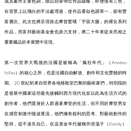
成其畫作主要色調，除以刮筆帶出作品線條，即便僅有三色，
在背景上以飛白的手法處理過，使作品看似色調單一，卻有豐
富層次。此次也將呈現徐志摩曾驚嘆「宇宙大腿」的裸女系列
作品，而富邦藝術基金會也鼎力支持，將二十年來從未亮相之
重要藏品於本展覽中呈現。
第一次世界大戰後的法國是被稱為「瘋狂年代」（Années
folles）的核心之所，也是法國自由解放、創作和文化豐饒的時
期。 20 世紀初來自世界各地移散至巴黎的藝術家們，特別指的
是發展中國家這些最先接觸到西方現代化並以此為生活方式的
創作者，他們置身於人群過著摩登的生活，但不同於摩登男女
在感官刺激中隨波逐流，他們擁有銳利的思考、對藝術創作的
堅持，從不迷失自己。在這黃金年代被稱作浪蕩子（Dandy）