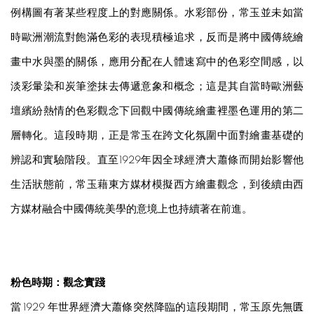
例構圖有著某些程度上的對應關係。水彩部份，常玉並未如當
時歐洲潮流對飽滿色彩的表現積極追求，反而是將中國傳統繪
畫中水與墨的關係，應用分配在人體速寫中的色彩空間感，以
淡彩暈染和炭筆塗抹去傳遞意象和概念；這是其自當時歐洲藝
壇繽紛熱情的色彩觀念下回觀中國傳統繪畫裡墨色運用的第二
層轉化。這段時期，正是常玉在跨文化氛圍中面對繪畫基礎的
辨認和實驗階段。直至1929年因全球經濟大蕭條而開始影響他
生活狀態前，常玉藉東方媒材模擬西方繪畫觀念，到後續由西
方媒材融合中國傳統美學的意境上也持續著在前進。
粉色時期：觀念實踐
當 1929 年世界經濟大蕭條突然降臨的這段期間，常玉原先無匱