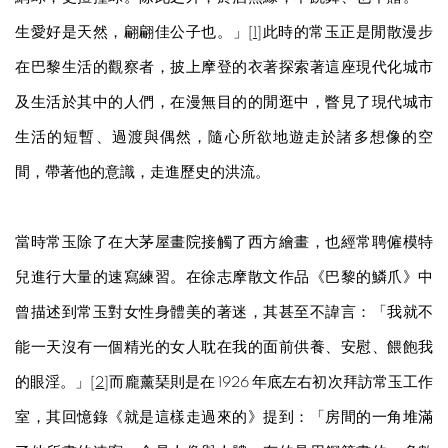
生愛好是天然，翩翩佳公子也。」[
1
]此時的常玉正是閒散漫步
在巴黎生活的觀察者，披上摩登的衣著探索著這座現代化城市
及生活於其中的人們，在漫無目的的閒逛中，瞥見了現代城市
生活的短暫、過渡與偶然，隨心所欲地遊走於諸多想像的空
間，帶著他的意識，走進歷史的洪流。
當時常玉除了在大茅屋畫院接觸了西方繪畫，也經常聘僱模特
兒進行大量的速寫練習。在徐志摩散文作品《巴黎的鱗爪》中
曾描述到常玉對女性身體美的著迷，其甚至不諱言：「我就不
能一天沒有一個精光的女人耽在我的面前供養、安慰、餵飽我
的眼淫。」[
2
]而龐薰琹則是在 1926 年底左右初次拜訪常玉工作
室，其回憶錄《就是這樣走過來的》提到：「房間的一角堆滿