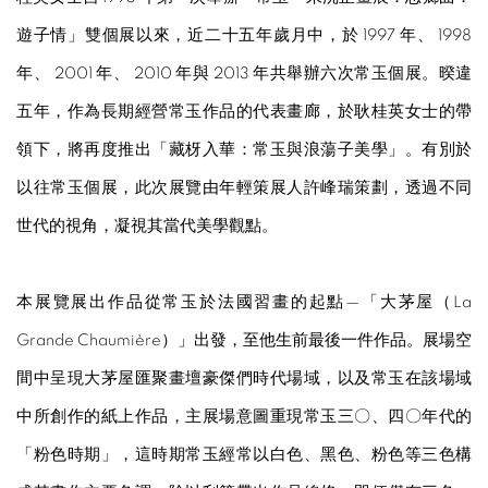
遊子情」雙個展以來，近二十五年歲月中，於 1997 年、 1998
年、 2001 年、 2010 年與 2013 年共舉辦六次常玉個展。暌違
五年，作為長期經營常玉作品的代表畫廊，於耿桂英女士的帶
領下，將再度推出「藏枒入華：常玉與浪蕩子美學」。有別於
以往常玉個展，此次展覽由年輕策展人許峰瑞策劃，透過不同
世代的視角，凝視其當代美學觀點。
本展覽展出作品從常玉於法國習畫的起點—「大茅屋（La
Grande Chaumière）」出發，至他生前最後一件作品。展場空
間中呈現大茅屋匯聚畫壇豪傑們時代場域，以及常玉在該場域
中所創作的紙上作品，主展場意圖重現常玉三〇、四〇年代的
「粉色時期」，這時期常玉經常以白色、黑色、粉色等三色構