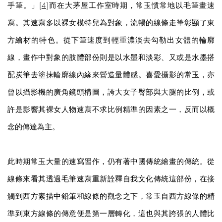
手筆。」[
4
]而在大茅屋工作室時期，常玉慣常地以毛筆畫速
寫。其速寫多以裸女模特兒為對象，流暢的線條走筆彰顯了東
方繪材的特色。從下筆速度到輕重濃淡去勾勒出女體的輪廓
線，畫作中對象的肢體部份則是以水墨和淡彩、又或是水墨搭
配炭筆去塗抹輪廓線內緣來營造量體感。喜愛攝影的常玉，亦
曾以攝影機的廣角鏡頭構圖，誇大女子臀部與大腿的比例，或
許是影響其裸女人物速寫不求比例精準的因素之一，反而以概
念的傳達為主。
此時期常玉大量的速寫習作，仍有著中國傳統繪畫的傳統。從
線條來看其透過毛筆速寫重新詮釋自我文化傳統這部份，在接
觸到西方素描中鉛筆和線條的觀念之下，常玉自西方線條的精
準到東方線條的傳意便是第一層轉化，這也與其誇張的人體比