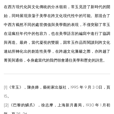
在西方現代化與文化傳統的分水嶺前，常玉見證了新時代的開
始，同時展現浪蕩子美學在跨文化現代性中的可能。那混合了
中西方截然不同的處世價值與美學觀的表現，不僅突顯了常玉
在這瘋狂年代中的包容力，也在美學語言的編寫中進行了協調
與再造。最終，當代凝視的雙眼，因常玉作品而閱讀到跨文化
連結所轉化出的創造性美學，在跨越文化藩籬之際，亦跨越了
菁英與通俗，令身處當代的我們領會通往美學和歷史的詩意。
[1]《常玉》，陳炎鋒，藝術家出版社，1995 年 9 月 3 0日，頁
15。
[2]《巴黎的鱗爪》，徐志摩，上海新月書局，1930 年 1 月初