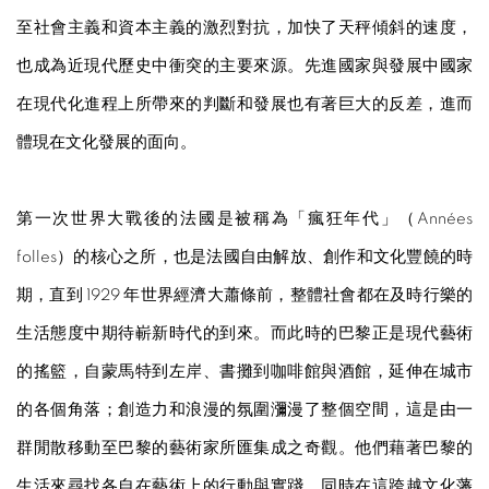
至社會主義和資本主義的激烈對抗，加快了天秤傾斜的速度，
也成為近現代歷史中衝突的主要來源。先進國家與發展中國家
在現代化進程上所帶來的判斷和發展也有著巨大的反差，進而
體現在文化發展的面向。
第一次世界大戰後的法國是被稱為「瘋狂年代」（Années
folles）的核心之所，也是法國自由解放、創作和文化豐饒的時
期，直到 1929 年世界經濟大蕭條前，整體社會都在及時行樂的
生活態度中期待嶄新時代的到來。而此時的巴黎正是現代藝術
的搖籃，自蒙馬特到左岸、書攤到咖啡館與酒館，延伸在城市
的各個角落；創造力和浪漫的氛圍瀰漫了整個空間，這是由一
群閒散移動至巴黎的藝術家所匯集成之奇觀。他們藉著巴黎的
生活來尋找各自在藝術上的行動與實踐，同時在這跨越文化藩