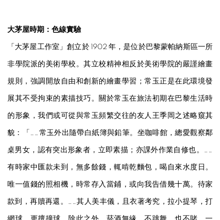
大茅屋時期：色線實驗
「大茅屋工作室」創立於 1902 年，是位於巴黎蒙帕納斯區一所
非學院派的美術學校。其立校精神相反於美術學院的嚴謹繪畫
規則，強調開放自由和創新的繪畫學習；常玉正是在此環境發
展其不受拘束的素描技巧。關於常玉在旅法初期在巴黎生活時
的形象，我們或可從與常玉頻繁交往的友人王季岡之述略窺其
貌：「……常玉外出隨帶白紙簿與鉛筆。坐咖啡館，總愛觀察鄰
桌男女，認有突出形象者，立即素描；亦課外作業自修也。……
有時家中匯款未到，無多餘錢，輒啃乾麵包，喝自來水度日。
唯一值錢的照相機，時常存入當鋪，或向我告借幾十萬。待家
款到，再贖再還。……其人美丰儀，且衣著考究，拉小提琴，打
網球，更擅撞球。除此之外，菸酒無緣，不跳舞、也不賭。一