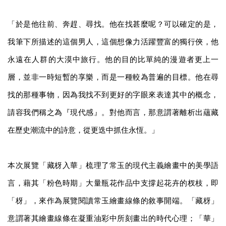
「於是他往前、奔趕、尋找。他在找甚麼呢？可以確定的是，
我筆下所描述的這個男人，這個想像力活躍豐富的獨行俠，他
永遠在人群的大漠中旅行。他的目的比單純的漫遊者更上一
層，並非一時短暫的享樂，而是一種較為普遍的目標。他在尋
找的那種事物，因為我找不到更好的字眼來表達其中的概念，
請容我們稱之為『現代感』。對他而言，那意謂著離析出蘊藏
在歷史潮流中的詩意，從更迭中抓住永恆。」
本次展覽「藏枒入華」梳理了常玉的現代主義繪畫中的美學語
言，藉其「粉色時期」大量瓶花作品中支撐起花卉的杈枝，即
「枒」，來作為展覽閱讀常玉繪畫線條的敘事開端。「藏枒」
意謂著其繪畫線條在凝重油彩中所刻畫出的時代心理；「華」