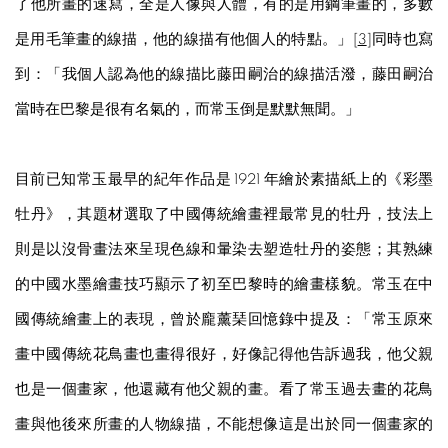
了他所畫的速寫，全是人像與人體，有的是用鋼筆畫的，多數
是用毛筆畫的線描，他的線描有他個人的特點。」[
3
]同時也寫
到：「我個人認為他的線描比藤田嗣治的線描活潑，藤田嗣治
當時在巴黎是很有名氣的，而常玉倒是默默無聞。」
目前已知常玉最早的紀年作品是 1921 年繪於素描紙上的《彩墨
牡丹》，其題材選取了中國傳統繪畫裡最常見的牡丹，技法上
則是以沒骨畫法來呈現色線和暈染去塑造牡丹的姿態；其熟練
的中國水墨繪畫技巧顯示了初至巴黎時的繪畫樣貌。常玉在中
國傳統繪畫上的表現，曾於龐薰琹回憶錄中提及：「常玉原來
畫中國傳統花鳥畫也畫得很好，好像記得他告訴過我，他父親
也是一個畫家，他還藏有他父親的畫。看了常玉過去畫的花鳥
畫與他後來所畫的人物線描，不能想像這是出於同一個畫家的