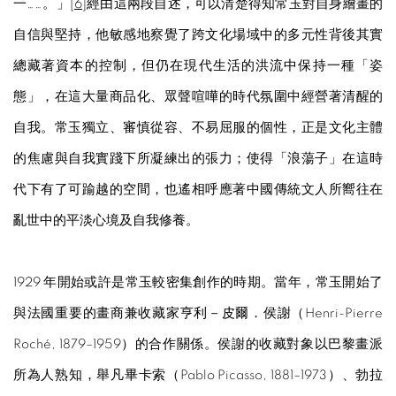
一……。」[
6
]經由這兩段自述，可以清楚得知常玉對自身繪畫的
自信與堅持，他敏感地察覺了跨文化場域中的多元性背後其實
總藏著資本的控制，但仍在現代生活的洪流中保持一種「姿
態」，在這大量商品化、眾聲喧嘩的時代氛圍中經營著清醒的
自我。常玉獨立、審慎從容、不易屈服的個性，正是文化主體
的焦慮與自我實踐下所凝練出的張力；使得「浪蕩子」在這時
代下有了可踰越的空間，也遙相呼應著中國傳統文人所嚮往在
亂世中的平淡心境及自我修養。
1929 年開始或許是常玉較密集創作的時期。當年，常玉開始了
與法國重要的畫商兼收藏家亨利－皮爾．侯謝（Henri-Pierre
Roché, 1879–1959）的合作關係。侯謝的收藏對象以巴黎畫派
所為人熟知，舉凡畢卡索（Pablo Picasso, 1881–1973）、勃拉