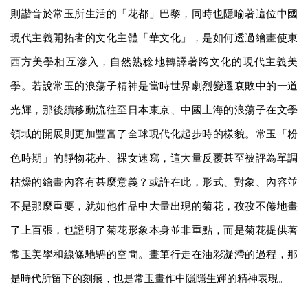
則諧音於常玉所生活的「花都」巴黎，同時也隱喻著這位中國
現代主義開拓者的文化主體「華文化」，是如何透過繪畫使東
西方美學相互滲入，自然熟稔地轉譯著跨文化的現代主義美
學。若說常玉的浪蕩子精神是當時世界劇烈變遷衰敗中的一道
光輝，那後續移動流往至日本東京、中國上海的浪蕩子在文學
領域的開展則更加豐富了全球現代化起步時的樣貌。常玉「粉
色時期」的靜物花卉、裸女速寫，這大量反覆甚至被評為單調
枯燥的繪畫內容有甚麼意義？或許在此，形式、對象、內容並
不是那麼重要，就如他作品中大量出現的菊花，孜孜不倦地畫
了上百張，也證明了菊花形象本身並非重點，而是菊花提供著
常玉美學和線條馳騁的空間。畫筆行走在油彩凝滯的過程，那
是時代所留下的刻痕，也是常玉畫作中隱隱生輝的精神表現。