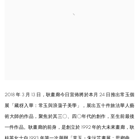
2018 年 3 月 13 日，耿畫廊今日宣佈將於本月 24 日推出常玉個
展「藏枒入華：常玉與浪蕩子美學」，展出五十件旅法華人藝
術大師的作品，聚焦於其三〇、四〇年代的創作，至生前最後
一件作品。耿畫廊的前身，是創立於 1992 年的大未來畫廊，耿
桂英女士自 1993 年第一次舉辦「常玉・朱沅芷畫展：思鄉曲．