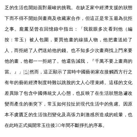
乏的生活也開始面對嚴峻的挑戰。在缺乏家中經濟支援的狀態
下而不得不開始與畫商及收藏家合作，但這正是常玉最為抗拒
之事。龐薰琹曾在回憶錄中指出：「我親眼多次看到他（編
按：常玉）被人包圍，要買他畫的線描人物，他把畫送給了
人，而拒絕了人們送給他的錢。也不知多少次畫商找上門來要
他的畫，他都一一拒絕了。他還告誡我，『千萬不要上畫商的
當。』」[
5
]然而，這正顯示了當時中國藝術家在接觸西方行之
有年的藝術經濟制度時難以跳脫的文人心理束縛。這樣的文化
差異除了包含中國傳統文人心態，也反映了在生活狀態急遽改
變而產生的衝突下，常玉如何拉扯於現代生活中的焦慮。因原
本不虞匱乏的生活強烈變化及高張力刺激感所造成的眩暈，也
在此時正式揭開常玉往後30年間不斷掙扎的序幕。