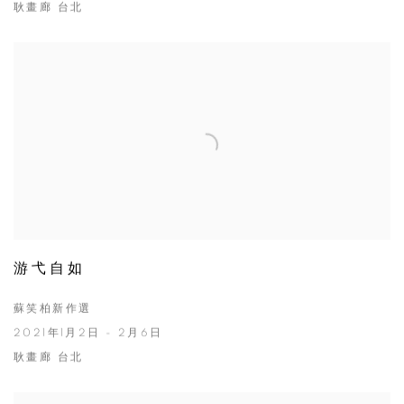
耿畫廊 台北
游弋自如
蘇笑柏新作選
2021年1月2日 - 2月6日
耿畫廊 台北