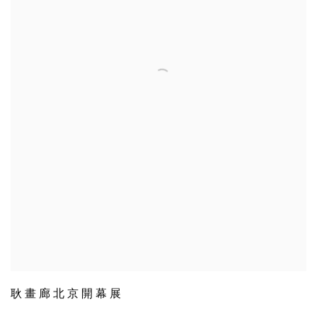
耿畫廊北京開幕展