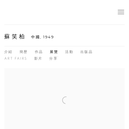
蘇笑柏
中國,
1949
介紹
簡歷
作品
展覽
活動
出版品
ART FAIRS
影片
分享