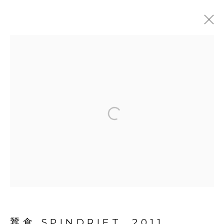
黃榮禧
中國,
1948-2012
介紹
簡歷
作品
展覽
活動
出版品
相關專文
ART FAIRS
分享
MANAGE COOKIES
© 2026 TINA KENG GALLERY. ALL RIGHTS
RESERVED.
網頁支持 ARTLOGIC
蠶食 SPINDRIFT
,
2011