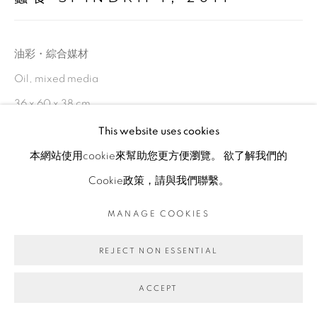
油彩・綜合媒材
Oil, mixed media
36 x 60 x 38 cm
This website uses cookies
ENQUIRE
本網站使用cookie來幫助您更方便瀏覽。 欲了解我們的
Cookie政策，請與我們聯繫。
MANAGE COOKIES
REJECT NON ESSENTIAL
ACCEPT