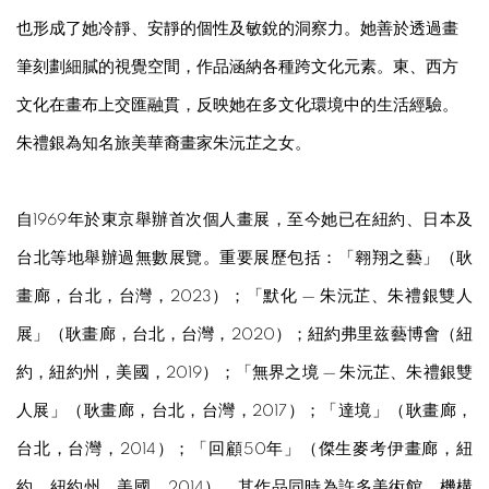
也形成了她冷靜、安靜的個性及敏銳的洞察力。她善於透過畫
筆刻劃細膩的視覺空間，作品涵納各種跨文化元素。東、西方
文化在畫布上交匯融貫，反映她在多文化環境中的生活經驗。
朱禮銀為知名旅美華裔畫家朱沅芷之女。
自1969年於東京舉辦首次個人畫展，至今她已在紐約、日本及
台北等地舉辦過無數展覽。重要展歷包括：「翱翔之藝」（耿
畫廊，台北，台灣，2023）；「默化 — 朱沅芷、朱禮銀雙人
展」（耿畫廊，台北，台灣，2020）；紐約弗里兹藝博會（紐
約，紐約州，美國，2019）；「無界之境 — 朱沅芷、朱禮銀雙
人展」（耿畫廊，台北，台灣，2017）；「達境」（耿畫廊，
台北，台灣，2014）；「回顧50年」（傑生麥考伊畫廊，紐
約，紐約州，美國，2014）。其作品同時為許多美術館、機構