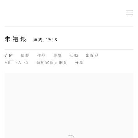
朱禮銀
紐約,
1943
介紹
簡歷
作品
展覽
活動
出版品
ART FAIRS
藝術家個人網頁
分享
View works.