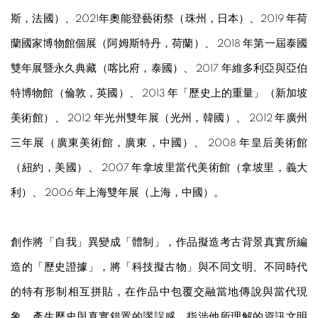
斯，法國）、2021年奧能登藝術祭（珠州，日本）、
2019
年
荷
蘭國家博物館個展（阿姆斯特丹，荷蘭）、
2018
年
第一屆泰國
雙年展暨永久典藏
（喀比府，泰國）
、
2017
年
維多利亞與亞伯
特博物館（倫敦，英國）
、
2013
年
「歷史上的重量」（新加坡
美術館）、
2012
年
光州雙年展（光州，韓國）、
2012
年
廣州
三年展
（
廣東美術館，廣東，中國）、
2008
年
皇后美術館
（紐約，美國）、
2007
年
拿坡里當代美術館（拿坡里，義大
利）、
2006
年
上海雙年展
（上海，中國）
。
創作將「自我」異變成「體制」，作品擬造考古背景真實所編
造的「歷史證據」，將「科技擬古物」與不同文明、不同時代
的特有形制相互拼貼，在作品中包覆交融當地傳說與當代現
象，產生歷史與真實錯置的謬誤感，指涉他所理解的資訊文明