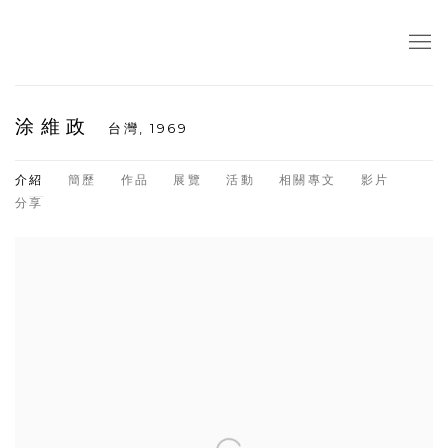
涂維政
台灣,
1969
介紹
簡歷
作品
展覽
活動
相關專文
影片
分享
View works.