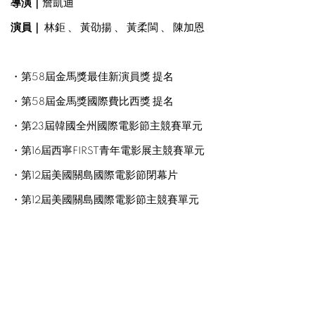
導演｜
詹凱迪
演員｜
林鉅 、 黃劭揚 、 黃柔閩 、 陳加恩
・第58屆金馬獎最佳新演員獎 提名
・第58屆金馬獎國際費比西獎 提名
・第23屆韓國全州國際電影節主競賽單元
・第16屆西寧FIRST青年電影展主競賽單元
・第12屆美國關島國際電影節閉幕片
・第12屆美國關島國際電影節主競賽單元