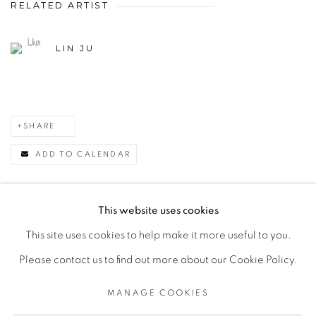
RELATED ARTIST
LIN JU
SHARE
ADD TO CALENDAR
This website uses cookies
This site uses cookies to help make it more useful to you.
MANAGE COOKIES
Please contact us to find out more about our Cookie Policy.
© 2026 TINA KENG GALLERY. ALL RIGHTS
RESERVED.
MANAGE COOKIES
SITE BY ARTLOGIC