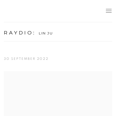
RAYDIO
:
LIN JU
30 SEPTEMBER 2022
Open a larger version of the following image in a popup: