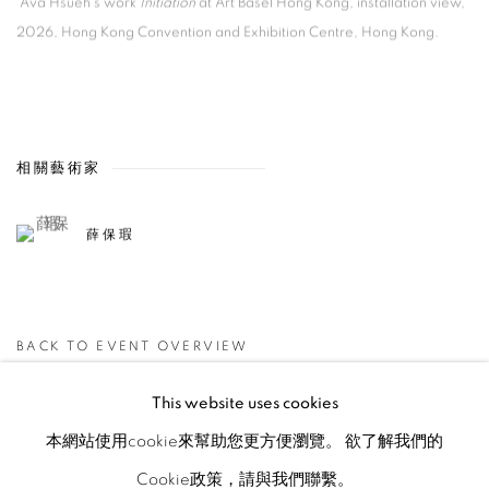
Ava Hsueh's work
Initiation
at Art Basel Hong Kong
,
installation view
,
2026
,
Hong Kong Convention and Exhibition Centre
,
Hong Kong.
相關藝術家
薛保瑕
BACK TO EVENT OVERVIEW
This website uses cookies
本網站使用cookie來幫助您更方便瀏覽。 欲了解我們的
MANAGE COOKIES
Cookie政策，請與我們聯繫。