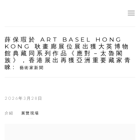
薛保瑕於 ART BASEL HONG
KONG 耿畫廊展位展出獲大英博物
館典藏同系列作品《應對－太魯閣
族》，香港展出再獲亞洲重要藏家青
睞
:
藝術家新聞
2026年3月28日
介紹
展覽現場