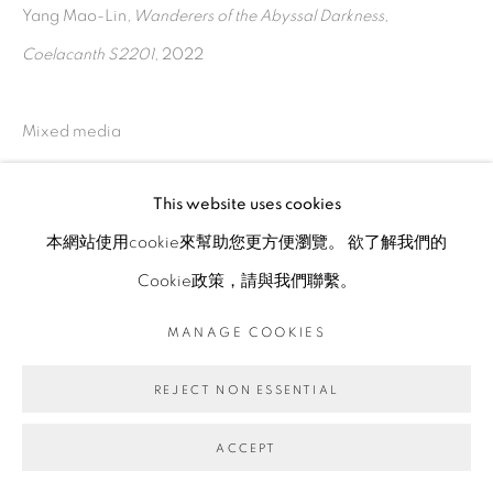
Yang Mao-Lin
, Wanderers of the Abyssal Darkness,
Coelacanth S2201,
2022
Mixed media
Walnut wood
This website uses cookies
本網站使用cookie來幫助您更方便瀏覽。 欲了解我們的
46 x 75 x 6 cm
Cookie政策，請與我們聯繫。
ENQUIRE
MANAGE COOKIES
REJECT NON ESSENTIAL
ACCEPT