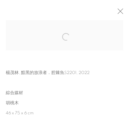
蒐懷志
:
二〇二二楊茂林個展
2022年5月28日 - 7月30日
耿畫廊 台北, 耿藝術文化基金會
楊茂林, 黯黑的放浪者．腔棘魚S2201, 2022
綜合媒材
MANAGE COOKIES
胡桃木
© 2026 TINA KENG GALLERY. ALL RIGHTS
46 x 75 x 6 cm
RESERVED.
網頁支持 ARTLOGIC