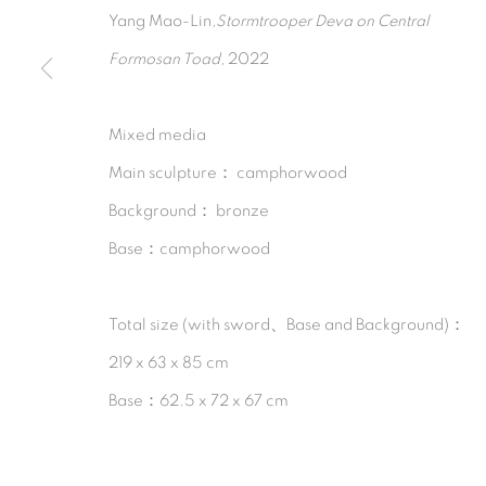
Yang Mao-Lin
,Stormtrooper Deva on Central
Formosan Toad,
2022
MANAGE COOKIES
Mixed media
© 2026 TINA KENG GALLERY. ALL RIGHTS RESERVE
Main sculpture： camphorwood
Background： bronze
Base：camphorwood
Total size (with sword、Base and Background)：
219 x 63 x 85 cm
Base：62.5 x 72 x 67 cm