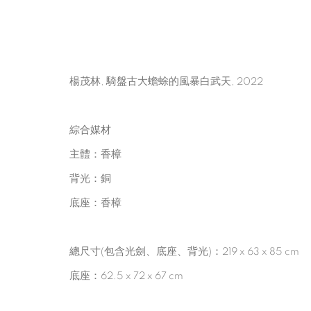
楊茂林, 騎盤古大蟾蜍的風暴白武天, 2022
綜合媒材
主體：香樟
蒐懷志
:
二〇二二楊茂林個展
背光：銅
底座：香樟
2022年5月28日 - 7月30日
耿畫廊 台北, 耿
總尺寸(包含光劍、底座、背光)：219 x 63 x 85 cm
底座：62.5 x 72 x 67 cm