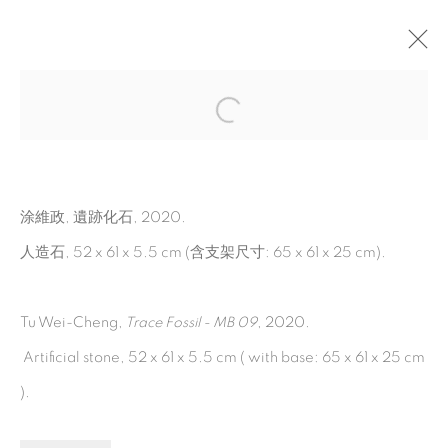
方舟博物館
:
涂維政 個展
2022年5月28日 - 8月6日
耿畫廊 台北
涂維政, 遺跡化石, 2020.
人造石, 52 x 61 x 5.5 cm (含支架尺寸: 65 x 61 x 25 cm).
MANAGE COOKIES
Tu Wei-Cheng,
Trace Fossil - MB 09
, 2020.
© 2026 TINA KENG GALLERY. ALL RIGHTS
Artificial stone, 52 x 61 x 5.5 cm ( with base: 65 x 61 x 25 cm
RESERVED.
).
網頁支持 ARTLOGIC