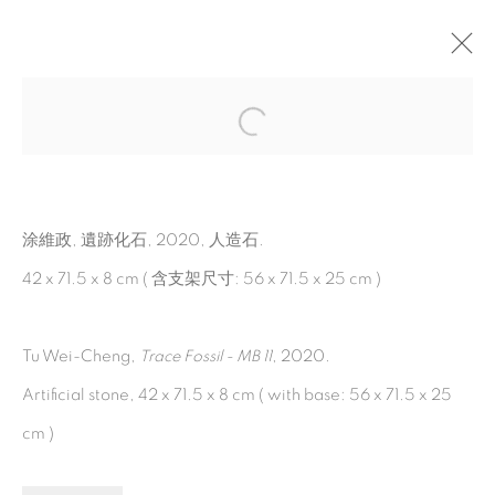
方舟博物館
:
涂維政 個展
2022年5月28日 - 8月6日
耿畫廊 台北
涂維政, 遺跡化石, 2020, 人造石.
42 x 71.5 x 8 cm ( 含支架尺寸: 56 x 71.5 x 25 cm )
MANAGE COOKIES
Tu Wei-Cheng,
Trace Fossil - MB 11
, 2020.
© 2026 TINA KENG GALLERY. ALL RIGHTS
Artificial stone, 42 x 71.5 x 8 cm ( with base: 56 x 71.5 x 25
RESERVED.
cm )
網頁支持 ARTLOGIC