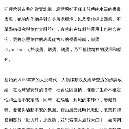
即便承襲古典的紮實訓練，袁慧莉卻不僅止於傳統水墨的書畫
表現，她的創作總是對自身所處環境，以及當代提出回應。不
單學術研究與創作實踐並行，袁慧莉在媒材的運用上也融合古
今，更將水墨創作的表現從古典的視覺範疇，聯覺
(Synesthesia)於嗅覺、聽覺、觸覺，乃至整體精神的浸潤和感
知。
起始於2019年末的大疫時代，人類移動以及經濟交流的步調放
緩，在地球變安靜的彼時，社會也因疫情，瀰漫了生命不確定
性和生活不安定感；同時，在隔離、封城的肅靜中，暗藏孤
獨、憂鬱與騷動不安的氛圍。藉由感受此時代脈動，袁慧莉體
察到關於「動與靜」之課題，並思索個人處於大疫中，如何調