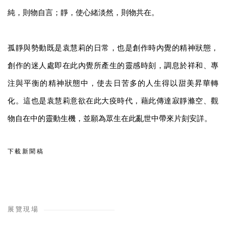
純，則物自言；靜，使心緒淡然，則物共在。
孤靜與勢動既是袁慧莉的日常，也是創作時內覺的精神狀態，
創作的迷人處即在此內覺所產生的靈感時刻，調息於祥和、專
注與平衡的精神狀態中，使去日苦多的人生得以甜美昇華轉
化。這也是袁慧莉意欲在此大疫時代，藉此傳達寂靜滌空、觀
物自在中的靈動生機，並願為眾生在此亂世中帶來片刻安詳。
下載新聞稿
展覽現場