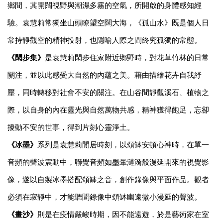
鄉間，其開闊視野與潮濕多霧的空氣，所開啟的身體感知經
驗。袁慧莉常獨坐山頭瞭望空闊大海，《孤山水》既是個人日
常持靜觀空的精神投射，也隱喻人際之間終究孤獨的常態。
《
閑步集
》
是袁慧莉閑步住家附近鄉野時，對花草竹林的日常
關注，並以此感受大自然的內蘊之美。藉由描繪花卉自我紓
壓，同時轉移對社會不安的關注。在山谷間靜觀溪石、植物之
際，以自身的內在靈光與自然萬物共感，精神獲得飽足，忘卻
擾動不安的世事，得到片刻心靈淨土。
《
冰墨
》
系列是袁慧莉閒居時刻，以頌缽安頓心神時，在單一
音頻的聲波震動中，聯覺音頻如墨暈漣漪般漫延開來的視覺影
像，遂以自製冰墨搭配頌缽之音，創作錄像與平面作品。觀者
必須在寂靜中，才能聽聞錄像中頌缽幽遠微小漫延的聲波。
《
畫沙
》
則是在疫情嚴峻時期，因不能遠遊，於是藝術家在室