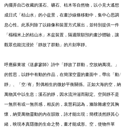
內擺弄自己收藏的溪石、礦石、枯木等自然物，以小見大遙想
成日式「枯山水」的小盆景，在畫沙線條移動中，集中心思調
息心性。此系列除了以錄像和裝置方式展出，並特別提供一件
「榻榻米上的枯山水」木盆裝置，隔週限額預約畫沙體驗，讓
觀眾也能沈浸於「靜故了群動」的片刻寧靜。
呼應蘇東坡《送參寥師》詩中「靜故了群動，空故納萬境。」
的哲思，以靜中有動的作品，在簡潔空靈的畫面中，帶出「動/
靜」、「空/有」對偶相生的微妙平衡關係。正如大海的空，納
萬物其中以生息；溪石的靜，因水流沖湍而顯定。空與靜不是
一無所有或一無所感，相反的，袁慧莉認為，滌除雜慮空其胸
懷，納受萬物靈動的內在韻致，詩才能出現；簡樸淡然靜其心
緒，映現本真隱微的生命之勢，畫才能成形。空，使物件單