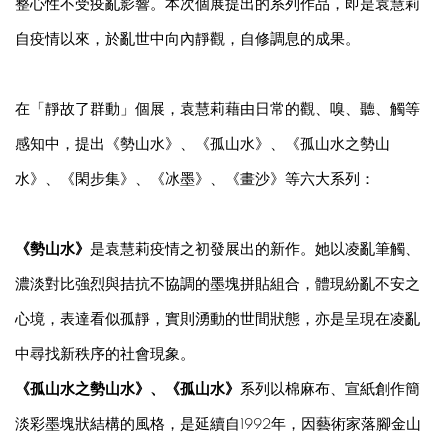
整心性不受疫亂影響。本次個展提出的系列作品，即是袁慧莉
自疫情以來，於亂世中向內靜觀，自修調息的成果。
在「靜故了群動」個展，袁慧莉藉由日常的觀、嗅、聽、觸等
感知中，提出《勢山水》、《孤山水》、《孤山水之勢山
水》、《閑步集》、《冰墨》、《畫沙》等六大系列：
《
勢山水
》
是袁慧莉疫情之初發展出的新作。她以凌亂筆觸、
濃淡對比強烈與拮抗不協調的墨塊拼貼組合，體現紛亂不安之
心境，表達看似孤靜，實則湧動的世間狀態，亦是呈現在凌亂
中尋找新秩序的社會現象。
《
孤山水之勢山水
》、《
孤山水
》
系列以棉麻布、宣紙創作簡
淡彩墨塊狀結構的風格，是延續自1992年，因藝術家落腳金山