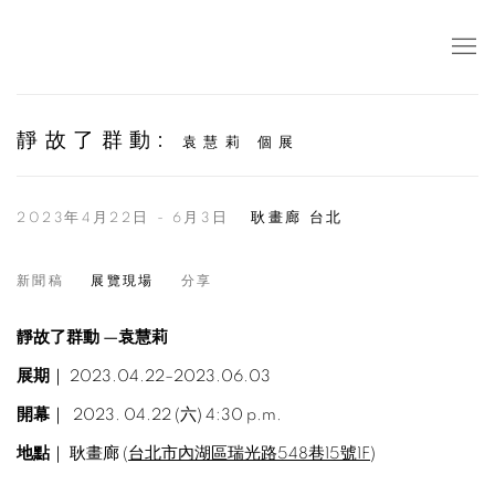
靜故了群動
:
袁慧莉 個展
2023年4月22日 - 6月3日
耿畫廊 台北
新聞稿
展覽現場
分享
靜故了群動
—
袁慧莉
展期
｜ 2023.04.22–2023.06.03
開幕
｜ 2023. 04.22 (六) 4:30 p.m.
地點
｜ 耿畫廊 (
台北市內湖區瑞光路548巷15號1F
)