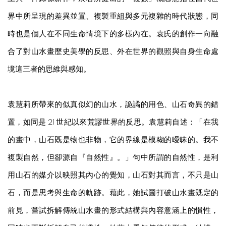
界中所呈現的差異並置、複製重組與多元複雜的時代狀態，同
時也是個人在不同生命情境下的多樣內在。袁氏的創作一向融
合了對山水畫歷史美學的反思、外在世界的觀照與自身生命處
境這三者的思維與感知。
袁慧莉所帶來的似真似幻的山水，詭譎的用色、山石奇異的錯
置，如同是 21 世紀以來荒謬世界的反思。袁慧莉自述：「在我
的畫中，山石既是物也非物，它的界線是模糊的曖昧的。我不
複製自然，但卻源自『自然性』。」句中所謂的自然性，是利
用山石的媒介以映照其內心的覺知，山石對其而言，不只是山
石，而是思考與生命的軌跡。藉此，她試圖打破山水畫既定的
前見，嘗試拆解傳統山水畫的形式結構與內容意涵上的慣性，