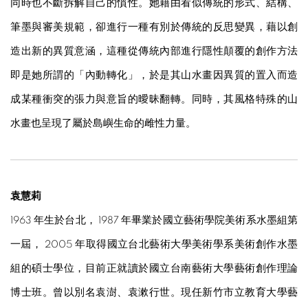
同時也不斷拆解自己的慣性。她藉由看似傳統的形式、結構、
筆墨與審美規範，卻進行一種有別於傳統的反思變異，藉以創
造出新的異質意涵，這種從傳統內部進行隱性顛覆的創作方法
即是她所謂的「內動轉化」，於是其山水畫因異質的置入而造
成某種衝突的張力與意旨的曖昧翻轉。同時，其風格特殊的山
水畫也呈現了屬於島嶼生命的雌性力量。
袁慧莉
1963 年生於台北， 1987 年畢業於國立藝術學院美術系水墨組第
一屆， 2005 年取得國立台北藝術大學美術學系美術創作水墨
組的碩士學位，目前正就讀於國立台南藝術大學藝術創作理論
博士班。曾以別名袁澍、袁漱行世。現任新竹市立教育大學藝