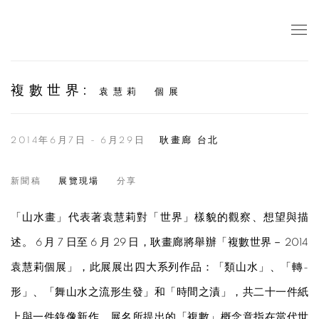
複數世界
:
袁慧莉 個展
2014年6月7日 - 6月29日
耿畫廊 台北
新聞稿
展覽現場
分享
「山水畫」代表著袁慧莉對「世界」樣貌的觀察、想望與描
述。 6 月 7 日至 6 月 29 日，耿畫廊將舉辦「複數世界－ 2014
袁慧莉個展」，此展展出四大系列作品：「類山水」、「轉-
形」、「舞山水之流形生發」和「時間之漬」，共二十一件紙
上與一件錄像新作，展名所提出的「複數」概念意指在當代世