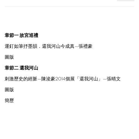
章節一
故宮巡禮
運釘如筆抒墨韻．還我河山今成真—張禮豪
圖版
章節二 還我河山
刺激歷史的經脈—陳浚豪2014個展「還我河山」—張晴文
圖版
簡歷