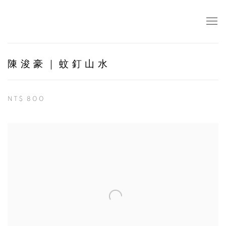
陳浚豪｜蚊釘山水
NT$ 800
Open a larger version of the following image in a popup: