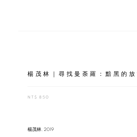
楊茂林｜尋找曼荼羅：黯黑的放
NT$ 850
楊茂林, 2019