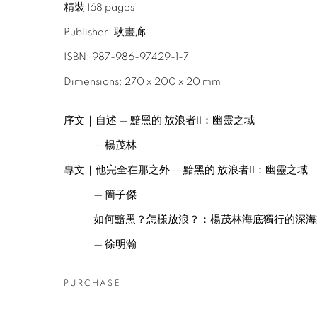
精裝 168 pages
Publisher: 耿畫廊
ISBN: 987-986-97429-1-7
Dimensions: 270 x 200 x 20 mm
序文｜自述 — 黯黑的 放浪者II：幽靈之域
— 楊茂林
專文｜他完全在那之外 —
黯黑的 放浪者II：幽靈之域
— 簡子傑
如何黯黑？怎樣放浪？：楊茂林海底獨行的深海
— 徐明瀚
PURCHASE