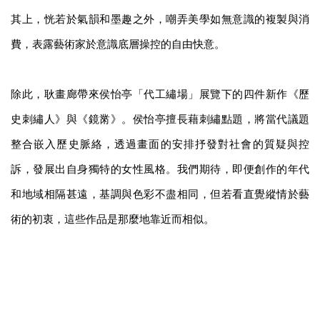
其上，恍若於氣韻和墨趣之外，嘲弄美學如無意識的複製與消
費，表露藝術家於意識底層操控的自由快意。
除此，耿畫廊帶來侯怡亭「代工繡場」展覽下的四件新作《歷
史刺繡人》與《鏡黹》。侯怡亭擅長藉刺繡點題，將當代議題
整合嵌入歷史脈絡，透過畫面的安排抒發對社會的質疑與控
訴，發展出自身獨特的女性風格。我們期待，即便創作的年代
和地域相隔甚遠，基調與色彩不盡相同，但若看直覺縱情於藝
術的初衷，這些作品是那麼地靠近而相似。