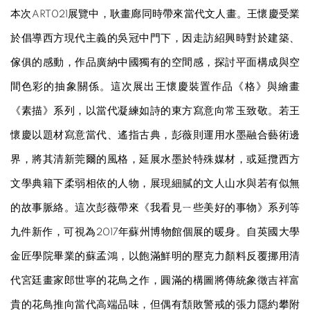
本次ART021展覽中，耿畫廊同時帶來當代文人畫。王懷慶受業
於倡導西方現代主義的吳冠中門下，因走訪紹興時對於建築、
傢俱的感動，作品廣納中國獨有的空間感，探討平面構成與空
間色彩的抽象關係。這次展出王懷慶裝置作品《格》與繪畫
《素描》系列，以當代凝練如詩的東方寫意向常玉致敬。若王
懷慶以題材寫意當代、遙指古典，彭薇則運用水墨融合藝術邊
界，將其清新莞爾的風格，延展水墨於特殊媒材，或延攬西方
文學典籍下柔弱相依的人物，展現細膩的文人山水與若有似無
的故事脈絡。這次彭薇帶來《我看見ㄧ些美好的事物》系列等
九件新作，可視為2017年蘇州博物館個展的暖身。自英國大學
金匠學院畢業的蘇孟鴻，以飽滿鮮明的壓克力顏料反覆挪用清
代宮廷畫家郎世寧的花鳥之作，圓滿的構圖將傳統象徵吉祥富
貴的花鳥推向當代高端品味，但偶有頹敗警戒的張力隱約攀附