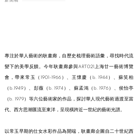
新聞稿
專注於華人藝術的耿畫廊，自歷史梳理藝術語彙，尋找時代流
變下的美學反饋。今年耿畫廊參與ART021上海廿一藝術博覽
會，帶來常玉（1901-1966）、王懷慶（b. 1944）、蘇笑柏
（b.1949）、彭薇（b. 1974）、蘇孟鴻（b. 1976）、侯怡亭
（b. 1979）等六位藝術家的作品，探討華人現代藝術過渡至當
代、西方思潮匯流至東洋，呈現橫跨近一世紀的藝術光譜。
以常玉早期的仕女水彩作品為開端，耿畫廊企圖自二十世紀西