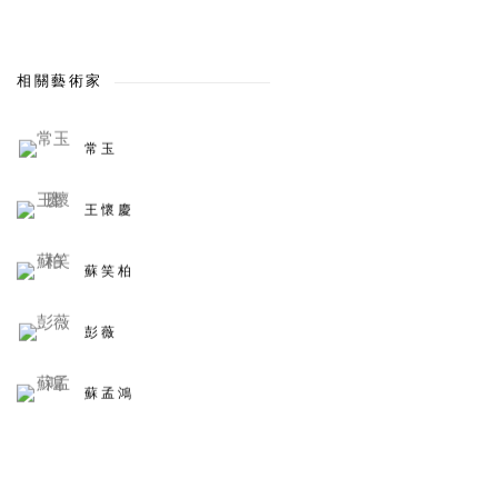
相關藝術家
常玉
王懷慶
蘇笑柏
彭薇
蘇孟鴻