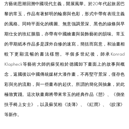
方藝術思潮回溯中國現代主義，開展風華。於20年代起旅居巴
黎的常玉，作品有著鮮明的輪廓與色彩，形式中帶有表現主義
的風格。同時平面化的構圖、無意強調景深、黑色的線條與早
期仕女的玫紅胭脂，亦帶有中國繪畫與裝飾藝術的韻味。常玉
的早期紙本作品多是課外自修的速寫，簡括而寫意，和油畫相
較下更顯流暢的書法樣態。半個多世紀後，師承Konrad
Klapheck等藝術大師的蘇笑柏於德國卸下畫面上的故事與概
念，返國後以中國傳統媒材大漆作畫，不再堅守景深，僅存色
彩與光的流動，與一些畫布的起伏。所謂的簡化與抽象，於此
極致實踐。這次耿畫廊將帶來常玉的經典作品《憩》、《側坐
扶手椅上女士》，以及蘇笑柏《淡薄》、《紅潤》、《皎潔》
等新作。