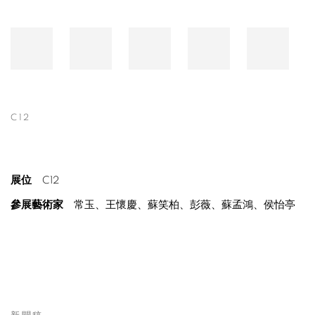
C12
展位
C12
參展藝術家
常玉、王懷慶、蘇笑柏、彭薇、蘇孟鴻、侯怡亭