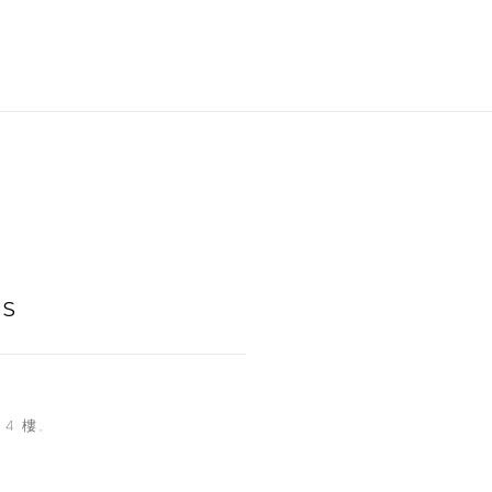
ES
4 樓,