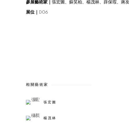
參展藝術家｜
張宏圖、蘇笑柏、楊茂林、薛保瑕、蔣
展位｜
D06
相關藝術家
張宏圖
楊茂林