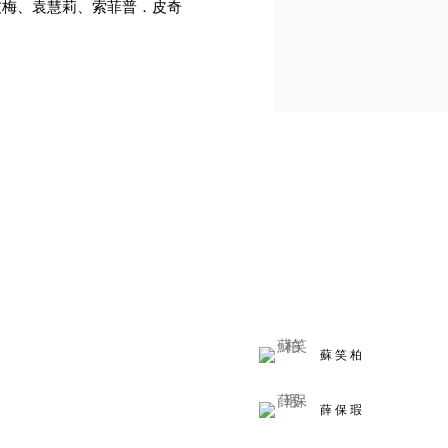
友梅、袁慧莉、索菲普．皮奇
蘇笑柏
薛保瑕