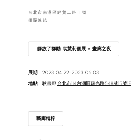
台北市南港區經貿二路 1 號
相關連結
靜故了群動 袁慧莉個展 x 畫廊之夜
展期｜
2023.04.22–2023.06.03
地點｜
耿畫廊
台北市114內湖區瑞光路548巷15號1F
藝廊精粹