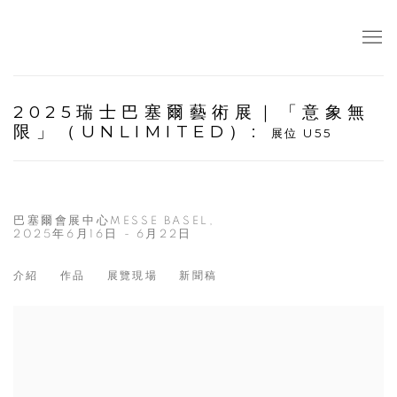
2025瑞士巴塞爾藝術展｜「意象無
限」（UNLIMITED）
:
展位 U55
巴塞爾會展中心MESSE BASEL,
2025年6月16日 - 6月22日
介紹
作品
展覽現場
新聞稿
Open a larger version of the following image in a popup: