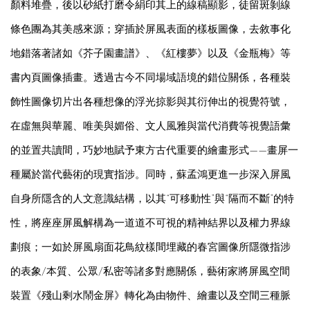
顏料堆疊，後以砂紙打磨令絹印其上的線稿顯影，徒留斑剝線
條色團為其美感來源；穿插於屏風表面的樣板圖像，去敘事化
地錯落著諸如《芥子園畫譜》、《紅樓夢》以及《金瓶梅》等
書內頁圖像插畫。透過古今不同場域語境的錯位關係，各種裝
飾性圖像切片出各種想像的浮光掠影與其衍伸出的視覺符號，
在虛無與華麗、唯美與媚俗、文人風雅與當代消費等視覺語彙
的並置共讀間，巧妙地賦予東方古代重要的繪畫形式——畫屏一
種屬於當代藝術的現實指涉。同時，蘇孟鴻更進一步深入屏風
自身所隱含的人文意識結構，以其“可移動性”與“隔而不斷”的特
性，將座座屏風解構為一道道不可視的精神結界以及權力界線
劃痕；一如於屏風扇面花鳥紋樣間埋藏的春宮圖像所隱微指涉
的表象/本質、公眾/私密等諸多對應關係，藝術家將屏風空間
裝置《殘山剩水鬧金屏》轉化為由物件、繪畫以及空間三種脈