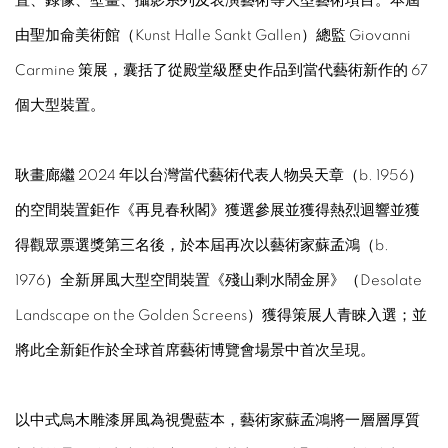
置、錄像、壁畫、攝影系列及表演藝術等大型藝術項目。本屆
由聖加侖美術館（Kunst Halle Sankt Gallen）總監 Giovanni
Carmine 策展，囊括了從殿堂級歷史作品到當代藝術新作的 67
個大型裝置。
耿畫廊繼 2024 年以台灣當代藝術代表人物吳天章（b. 1956）
的空間裝置鉅作《再見春秋閣》獲選參展並獲得熱烈迴響並獲
得觀眾票選獎第三名後，於本屆再次以藝術家蘇孟鴻（b.
1976）全新屏風大型空間裝置《殘山剩水鬧金屏》（Desolate
Landscape on the Golden Screens）獲得策展人青睞入選；並
將此全新鉅作於全球首席藝術博覽會場景中首次呈現。
以中式烏木雕漆屏風為視覺藍本，藝術家蘇孟鴻將一層層厚質