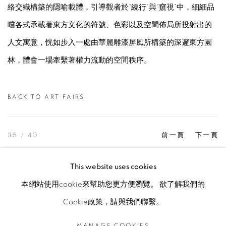
絡交織構築的隱喻載體，引導觀者於“繞行”與“窺視”中，細細品
嚐各式承載著東方文化的符號、色彩以及空間佈局所投射出的
人文寓意，恍如步入一處由華麗雕漆屏風所構築的深邃東方園
林，體會一場牽繫著權力流動的空間秩序。
BACK TO ART FAIRS
35
/ 40
前一頁
下一頁
This website uses cookies
本網站使用cookie來幫助您更方便瀏覽。 欲了解我們的
MANAGE COOKIES
Cookie政策，請與我們聯繫。
© 2026 TINA KENG GALLERY. ALL RIGHTS
RESERVED.
MANAGE COOKIES