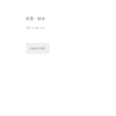
彩墨・紙本
64 x 46 cm
MANAGE COOKIES
© 2026 TINA KENG GALLERY. ALL RIGHTS RESERVE
ENQUIRE