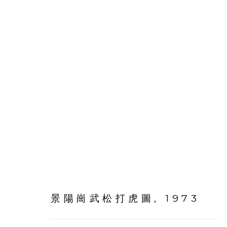
關良
中國,
1900-1986
景陽崗武松打虎圖
,
1973