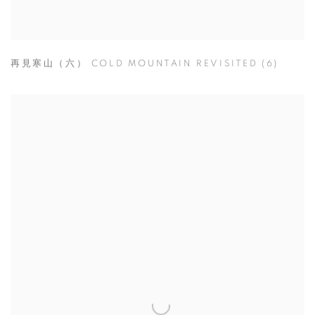
再見寒山（六） COLD MOUNTAIN REVISITED (6)