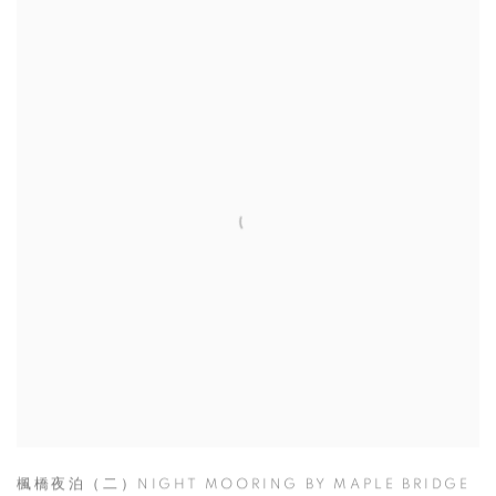
楓橋夜泊（二）NIGHT MOORING BY MAPLE BRIDGE