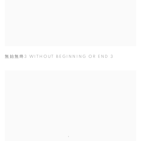
無始無终3 WITHOUT BEGINNING OR END 3