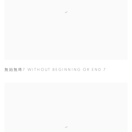
無始無终7 WITHOUT BEGINNING OR END 7