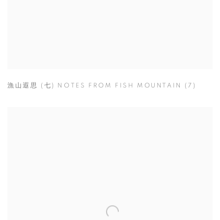
漁山遐思 (七) NOTES FROM FISH MOUNTAIN (7)