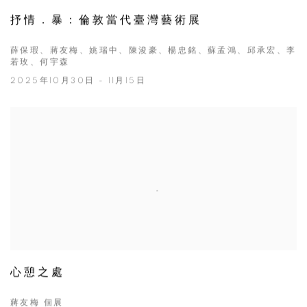
抒情．暴：倫敦當代臺灣藝術展
薛保瑕、蔣友梅、姚瑞中、陳浚豪、楊忠銘、蘇孟鴻、邱承宏、李
若玫、何宇森
2025年10月30日 - 11月15日
心憩之處
蔣友梅 個展