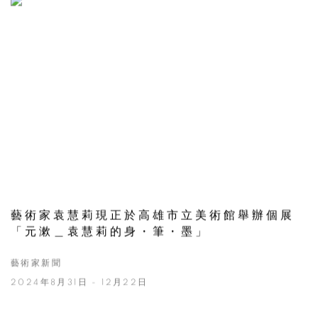
藝術家袁慧莉現正於高雄市立美術館舉辦個展
「元漱＿袁慧莉的身・筆・墨」
藝術家新聞
2024年8月31日 - 12月22日