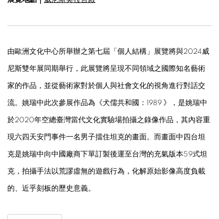
由歐洲文化中心所舉辦之第七屆「個人結構」展覽將與2024威
尼斯雙年展同期舉行，此展覽將呈現不同領域之國際知名藝術
家的作品，並從藝術家對於個人與社會文化的視角進行對話交
流。姚瑞中此次參展作品為《犬儒共和國：1989 》，是姚瑞中
於2020年空總臺灣當代文化實驗場拍攝之錄像作品，其內容重
現六四天安門事件一名男子擋住坦克的畫面。而畫面中四台坦
克是姚瑞中向中國廠商下單訂製後運至台灣的充氣版本59式坦
克，拍攝手法以荒謬虛無的遊戲行為，化解原始影像高度負載
的、近乎刻板的歷史意義。