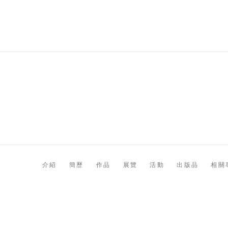
介紹
簡歷
作品
展覽
活動
出版品
相關