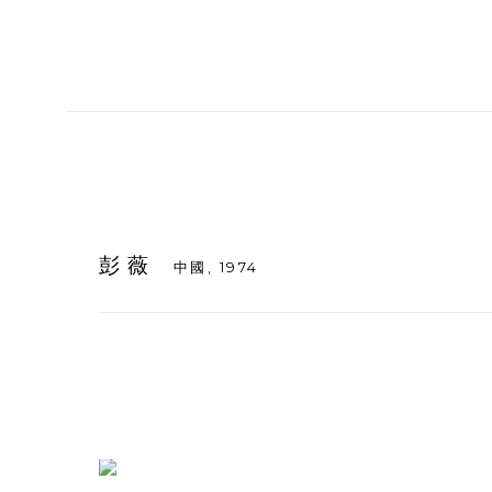
彭薇
中國,
1974