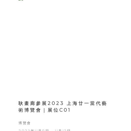
耿畫廊參展2023 上海廿一當代藝
術博覽會｜展位C01
博覽會