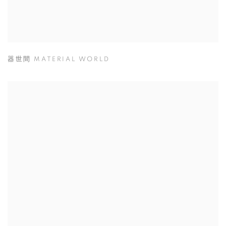
器世間 MATERIAL WORLD