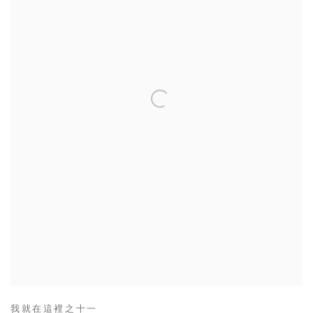
我就在這裡之十一