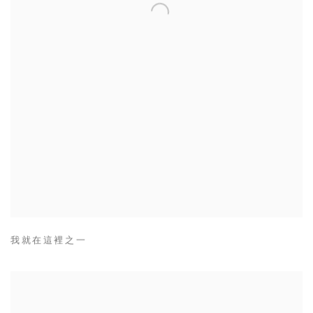
我就在這裡之一