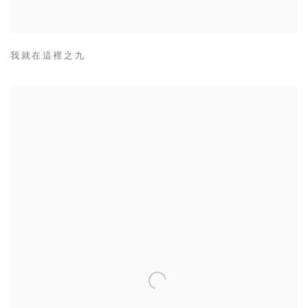
我就在這裡之九