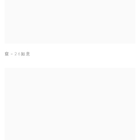
窺－26如意