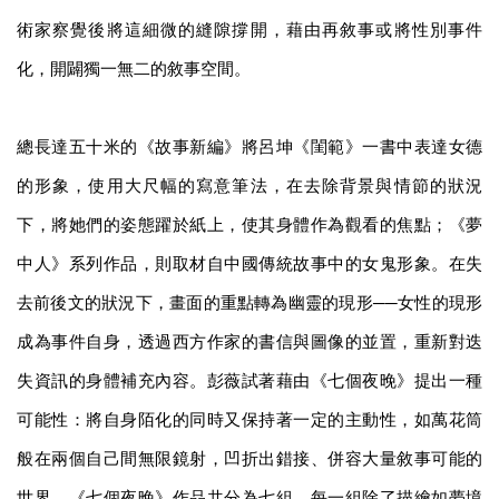
術家察覺後將這細微的縫隙撐開，藉由再敘事或將性別事件
化，開闢獨一無二的敘事空間。
總長達五十米的《故事新編》將呂坤《閨範》一書中表達女德
的形象，使用大尺幅的寫意筆法，在去除背景與情節的狀況
下，將她們的姿態躍於紙上，使其身體作為觀看的焦點；《夢
中人》系列作品，則取材自中國傳統故事中的女鬼形象。在失
去前後文的狀況下，畫面的重點轉為幽靈的現形──女性的現形
成為事件自身，透過西方作家的書信與圖像的並置，重新對迭
失資訊的身體補充內容。彭薇試著藉由《七個夜晚》提出一種
可能性：將自身陌化的同時又保持著一定的主動性，如萬花筒
般在兩個自己間無限鏡射，凹折出錯接、併容大量敘事可能的
世界。《七個夜晚》作品共分為七組，每一組除了描繪如夢境