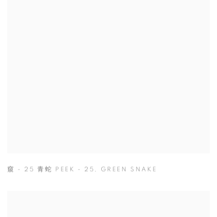
窺 - 25 青蛇 PEEK - 25
,
GREEN SNAKE