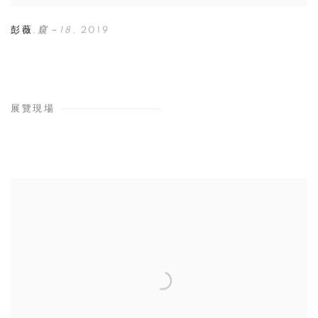
彭薇
,
窺－18
,
2019
展覽現場