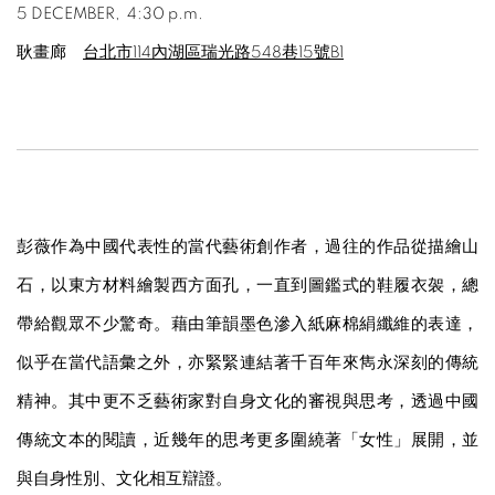
5 DECEMBER, 4:30 p.m.
耿畫廊
台北市114內湖區瑞光路548巷15號B1
彭薇作為中國代表性的當代藝術創作者，過往的作品從描繪山
石，以東方材料繪製西方面孔，一直到圖鑑式的鞋履衣袈，總
帶給觀眾不少驚奇。藉由筆韻墨色滲入紙麻棉絹纖維的表達，
似乎在當代語彙之外，亦緊緊連結著千百年來雋永深刻的傳統
精神。其中更不乏藝術家對自身文化的審視與思考，透過中國
傳統文本的閱讀，近幾年的思考更多圍繞著「女性」展開，並
與自身性別、文化相互辯證。