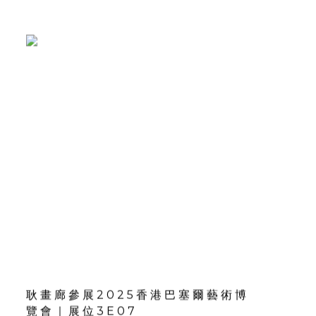
耿畫廊參展2025香港巴塞爾藝術博
覽會｜展位3E07