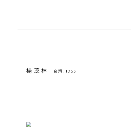
楊茂林
台灣,
1953