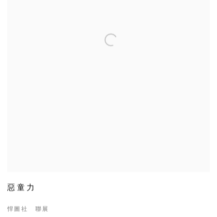
惡童力
悍圖社 聯展