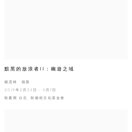
黯黑的放浪者II：幽遊之域
楊茂林 個展
2019年2月23日 - 4月7日
耿畫廊 台北, 耿藝術文化基金會