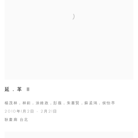
延．革 Ⅱ
楊茂林，林鉅，涂維政，彭薇，朱書賢，蘇孟鴻，侯怡亭
2010年1月2日 - 2月21日
耿畫廊 台北