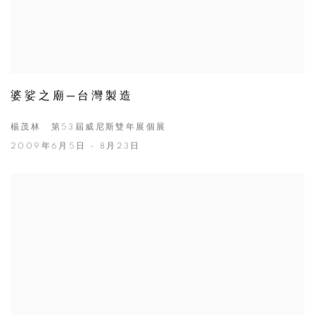
婆娑之廟─台灣製造
楊茂林 第53屆威尼斯雙年展個展
2009年6月5日 - 8月23日