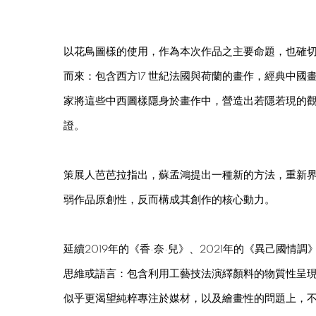
以花鳥圖樣的使用，作為本次作品之主要命題，也確
而來：包含西方17 世紀法國與荷蘭的畫作，經典中國畫譜
家將這些中西圖樣隱身於畫作中，營造出若隱若現的
證。
策展人芭芭拉指出，蘇孟鴻提出一種新的方法，重新
弱作品原創性，反而構成其創作的核心動力。
延續2019年的《香·奈·兒》、2021年的《異己
思維或語言：包含利用工藝技法演繹顏料的物質性呈現
似乎更渴望純粹專注於媒材，以及繪畫性的問題上，