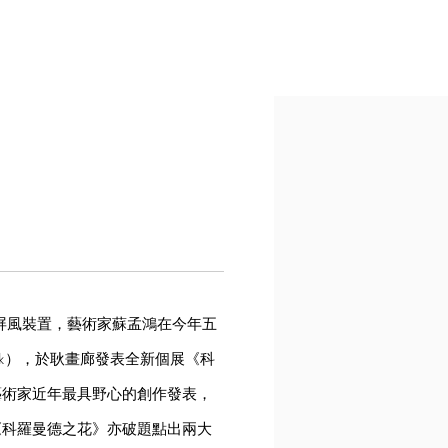
發表大型屏風裝置，藝術家蘇孟鴻在今年五
lack），於耿畫廊發表全新個展《科
藝術家近年最具野心的創作發表，
《科羅曼德之花》亦破題點出兩大