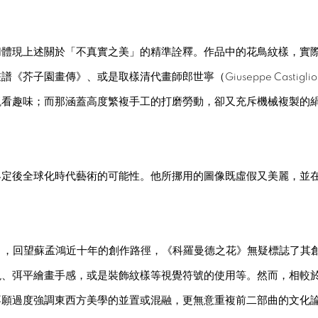
切體現上述關於「不真實之美」的精準詮釋。作品中的花鳥紋樣，實
《芥子園畫傳》、或是取樣清代畫師郎世寧（Giuseppe Castig
觀看趣味；而那涵蓋高度繁複手工的打磨勞動，卻又充斥機械複製的
界定後全球化時代藝術的可能性。他所挪用的圖像既虛假又美麗，並
國情調》，回望蘇孟鴻近十年的創作路徑，《科羅曼德之花》無疑標誌了
、弭平繪畫手感，或是裝飾紋樣等視覺符號的使用等。然而，相較於
不願過度強調東西方美學的並置或混融，更無意重複前二部曲的文化