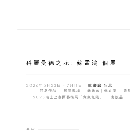
科羅曼德之花
:
蘇孟鴻 個展
2026年5月23日 - 7月11日
耿畫廊 台北
精選作品
展覽現場
藝術家｜蘇孟鴻
策
2025瑞士巴塞爾藝術展「意象無限」
出版品
介紹