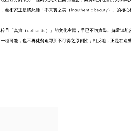
家正是將此種「不真實之美（Inauthentic beauty）」的
且「真實（authentic）」的文化主體，早已不切實際。蘇孟鴻
另一種可能，也不再徒勞追尋那不可得之原創性；相反地，正是在這