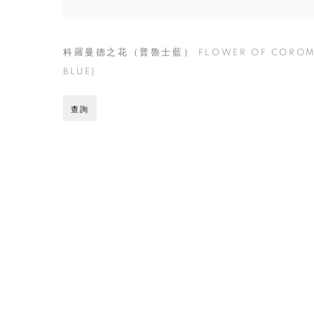
科羅曼德之花（普魯士藍） FLOWER OF COROMAN
BLUE)
查詢