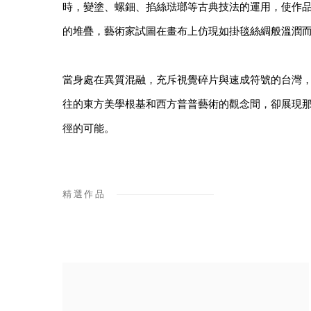
時，變塗、螺鈿、掐絲琺瑯等古典技法的運用，使作
的堆疊，藝術家試圖在畫布上仿現如掛毯絲綢般溫潤
當身處在異質混融，充斥視覺碎片與速成符號的台灣
往的東方美學根基和西方普普藝術的觀念間，卻展現
徑的可能。
精選作品