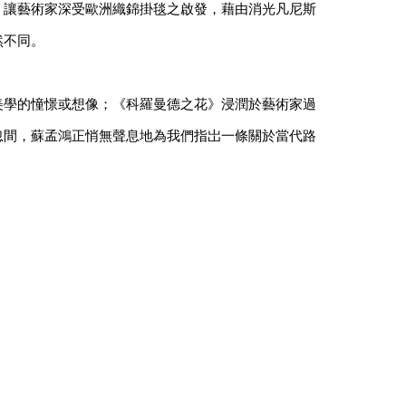
，讓藝術家深受歐洲織錦掛毯之啟發，藉由消光凡尼斯
然不同。
美學的憧憬或想像；《科羅曼德之花》浸潤於藝術家過
忽間，蘇孟鴻正悄無聲息地為我們指岀一條關於當代路