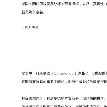
探問：關於傳統花鳥紋樣的華麗演繹，以及「真實性（aut
新思辨與定義。
下載新聞稿
歷史中，科羅曼德（Coromandel）意指17、18世
東間海事貿易的重要中轉站，而自中國外銷的款彩屏
對蘇孟鴻而言，科羅曼德的本質就是一場想像的投射。他
的屏風與西方現代主義畫作並立。屏風的弔詭存在，