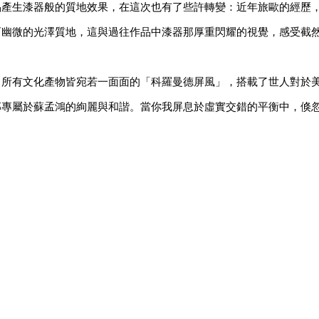
品產生漆器般的質地效果，在這次也有了些許轉變：近年旅歐的經歷
而幽微的光澤質地，這與過往作品中漆器那厚重閃耀的視覺，感受截
，所有文化產物皆宛若一面面的「科羅曼德屏風」，搭載了世人對於
那專屬於蘇孟鴻的絢麗與和諧。當你我屏息於虛實交錯的平衡中，倏