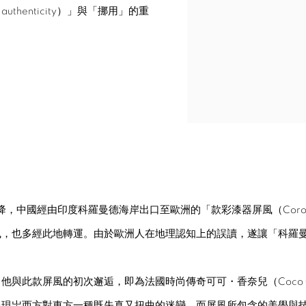
henticity）」與「挪用」的重
紀以降，中國經由印度科羅曼德海岸出口至歐洲的「款彩漆器屏風（Corom
風，也多經此地轉運。由於歐洲人在地理認知上的誤讀，遂讓「科羅
與此款屏風的初次邂逅，即為法國時尚傳奇可可・香奈兒（Coco C
展現岀西方對東方一種既失真又扭曲的迷戀，而屏風所包含的美學與