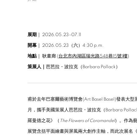
展期
｜
2026.05.23
–07.11
開幕
｜
2026.05
.23（六）
4:30 p.m.
地點
｜ 耿畫廊 (
台北市內湖區瑞光路548巷15號1樓
)
策展人｜
芭芭拉・波拉克（Barbara Pollack）
甫於去年巴塞爾藝術博覽會(Art Basel Basel)
月，攜手美國策展人芭芭拉・波拉克（Barbara Pol
羅曼德之花》（
The Flowers of Coromandel
）。作為
展覽含括平面繪畫與屏風兩大創作主軸，而此次展名