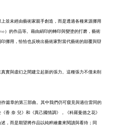
際上並未經由藝術家親手創造，而是透過各種來源挪用
lione）的作品等。藉由絹印的轉印與變塗的打磨，藝術
絹印挪用，恰恰也反映出藝術家對當代藝術的顛覆與辯
在真實與虛幻之間建立起新的張力。這種張力不僅未削
其創作篇章的第三部曲。其中我們仍可窺見與過往雷同的
《香·奈·兒》和《異己國情調》，《科羅曼德之花》
論述，而是期望將作品以純粹繪畫來閱讀與看待；同