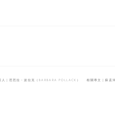
展人｜芭芭拉・波拉克（BARBARA POLLACK）
相關專文｜蘇孟