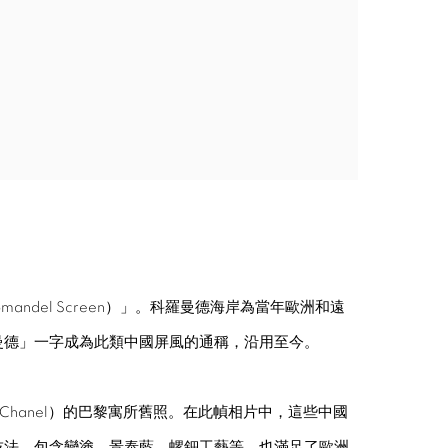
andel Screen）」。科羅曼德海岸為當年歐洲和遠
曼德」一字成為此類中國屏風的通稱，沿用至今。
hanel）的巴黎寓所舊照。在此幀相片中，這些中國
技法，包含變塗、景泰藍、螺鈿工藝等，也滿足了歐洲