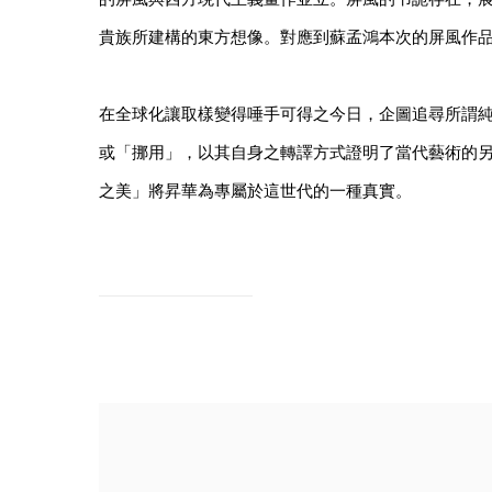
貴族所建構的東方想像。對應到蘇孟鴻本次的屏風作品，藝術
在全球化讓取樣變得唾手可得之今日，企圖追尋所謂純粹
或「挪用」，以其自身之轉譯方式證明了當代藝術的
之美」將昇華為專屬於這世代的一種真實。